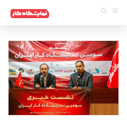
فتن
ه
حتوا