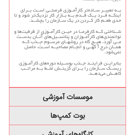
بــه تعبیــر ســاده‌تر کارآمــوزی فرصتــی اســت بــرای
اینکــه فــرد یــک قــدم بــه بــازار کار نزدیک‌تر شود و تا
حدی طعــم کار کــردن در یک ســازمان را بچشــد.
شــناختی کــه کارفرمــا در حیــن کارآمــوزی از ظرفیت‌ها و
توانمندی‌های کارآمــوزان و پتانســیل‌های آنــان بدســت
مــی آورد، هیــچ گاه در روشهــای مرســوم جــذب کــه
همــان درج آ گهــی و انجــام مصاحبــه اســت، حاصل
نمی‌شود.
بنابرایــن فراینــد جــذب بوســیله دوره‌های کارآمــوزی
ریســک ســازمان را بــرای گزینــش غلــط بــه مراتــب
کاهــش می‌دهــد.
موسسات آموزشی‬‬‬
‬بوت کمپ‌ها‬‬‬
کارگاه‌های آموزشی‬‬‬