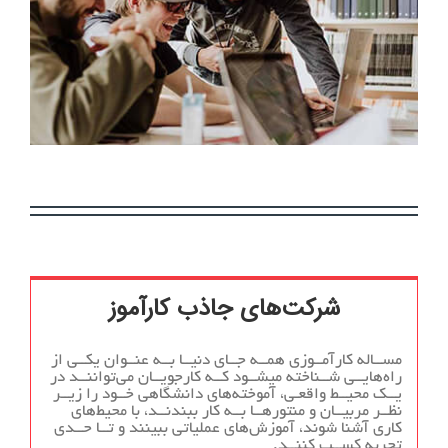
شرکت‌های جاذب کارآموز
مســاله کارآمــوزی همــه جــای دنیــا بــه عنــوان یکــی از
راه‌هایــی شــناخته میشــود کــه کارجویــان می‌تواننــد در
یــک محیــط واقعـی، آموخته‌های دانشگاهی خــود را زیــر
نظــر مربیــان و منتورهــا بــه کار ببندنــد، با محیط‌های
کاری آشنا شوند، آموزش‌های عملیاتی ببینند و تــا حــدی
تجربه کســب کننــد.