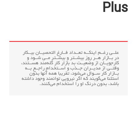
Plus
علــی رغــم اینکــه تعــداد فــارغ التحصیــان بیــکار
در بــازار هــر روز بیشــتر و بیشــتر مــی شــود و
کارجویــان از وضعیــت بد بازار کار گله‌مند هســتند،
وقتــی از مدیــران جــذب و اســتخدام راجــع بــه
بــازار کار ســوال می‌شود، تقریبا همه آنها بدون
استثنا می‌گویند که اگر نیرویی توانمند وجود داشته
باشد، بدون درنگ او را استخدام می‌کنند.