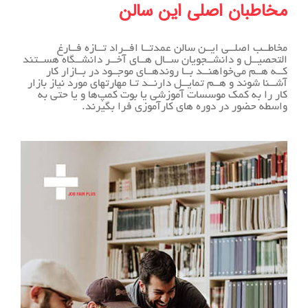
مخاطبان اصلی این سالن
مخاطــب اصلــی ایــن سالن عمدتــا افــراد تــازه فــارغ
التحصیــل و دانشــجویان ســال هــای آخــر دانشــگاه هســتند
کــه هــم می‌خواهنــد بــا روندهــای موجــود در بــازار کار
آشــنا‬‬ شوند و هــم تمایــل دارنــد تـا مهارتهای مورد نیاز بازار
کار را به کمک موسسات آموزشی یا بوت کمپ‌ها و یا حتی به
واسطه حضور در دوره های کارآموزی فرا بگیرند.