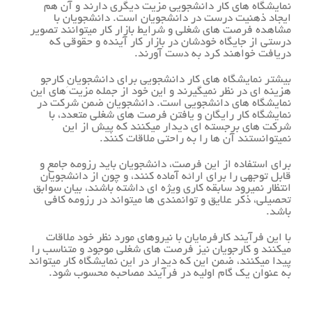
نمایشگاه های کار دانشجویی مزیت دیگری دارند و آن هم
ایجاد ذهنیت درست در دانشجویان است. دانشجویان با
مشاهده فرصت های شغلی و شرایط بازار کار میتوانند تصویر
درستی از جایگاه خودشان در بازار کار آینده و حقوقی که
دریافت خواهند کرد به دست آورند.
بیشتر نمایشگاه های کار دانشجویی برای دانشجویانِ کارجو
هزینه ای در نظر نمیگیرند و این خود از جمله مزیت های این
نمایشگاه های دانشجویی است. دانشجویان ضمن شرکت در
نمایشگاه کار رایگان و یافتن فرصت های شغلی متعدد، با
شرکت های برجسته ای دیدار میکنند که پیش از این
نمیتوانستند آن ها را به راحتی ملاقات کنند.
برای استفاده از این فرصت، دانشجویان باید رزومه جامع و
قابل توجهی را برای ارائه آماده کنند، و چون از دانشجویان
انتظار نمیرود سابقه کاری ویژه ای داشته باشند، بیان سوابق
تحصیلی، ذکر علایق و توانمندی ها میتواند در رزومه کافی
باشد.
با این فرآیند کارفرمایان با نیروهای مورد نظر خود ملاقات
میکنند و کارجویان نیز فرصت های شغلی موجود و متناسب را
پیدا میکنند، ضمن این که دیدار در این نمایشگاه کار میتواند
به عنوان یک گام اولیه در فرآیند مصاحبه محسوب شود.